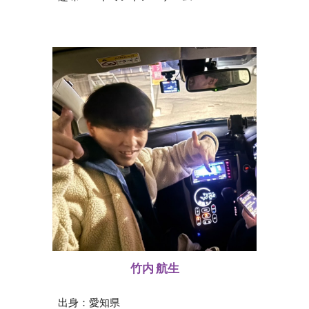
竹内 航生
出身：
愛知
県