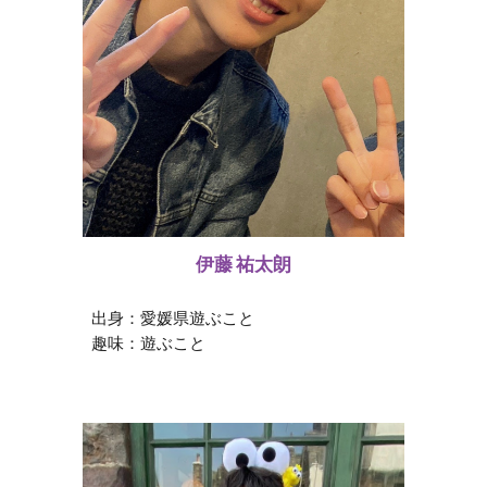
伊藤 祐太朗
出身：愛媛県遊ぶこと
趣味：
遊ぶこと