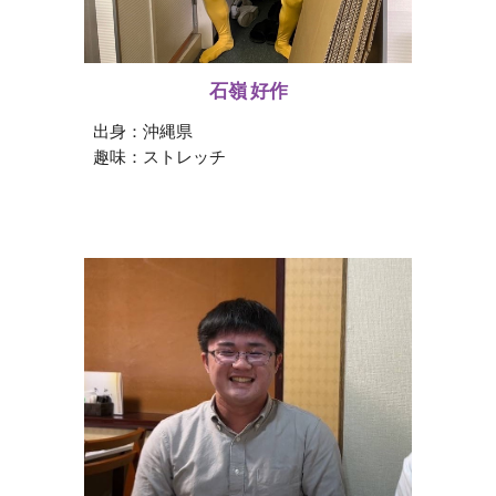
石嶺 好作
出身：
沖縄
県
趣味：
ストレッチ