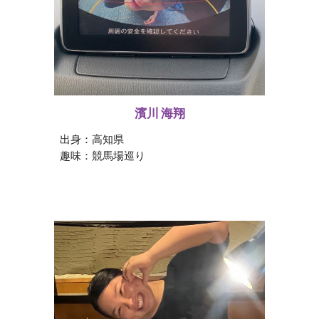
濱川 海翔
出身：
高知県
趣味：
競馬場巡り