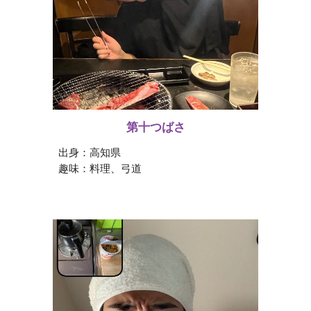
第十つばさ
出身：
高知
県
趣味：
料理、弓道