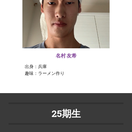
名村 友希
出身：兵庫
趣味：
ラーメン
作り
25期生